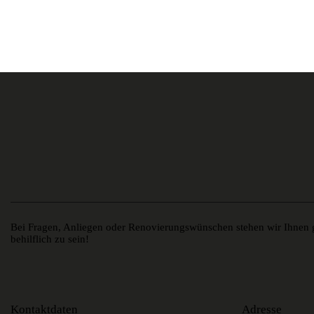
Bei Fragen, Anliegen oder Renovierungswünschen stehen wir Ihnen g
behilflich zu sein!
Kontaktdaten
Adresse