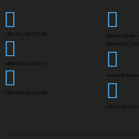
+49176-228 733 86
Herren Straße 
Harsefeld 216
+494164-813 29 97
www.stb-renov
+494164-813 29 98
info@stb-reno