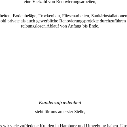
eine Vielzahl von Renovierungsarbeiten,
eiten, Bodenbeläge, Trockenbau, Fliesenarbeiten, Sanitärinstallationen
wohl private als auch gewerbliche Renovierungsprojekte durchzuführen 
reibungslosen Ablauf von Anfang bis Ende.
Kundenzufriedenheit
steht für uns an erster Stelle,
ass wir viele zufriedene Kunden in Hamburg und Umgebung haben. Unser