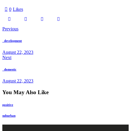
0
Likes
Previous
_development
August 22, 2023
Next
_domestic
August 22, 2023
You May Also Like
positive
suburban