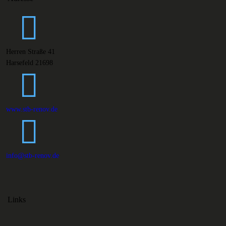
Herren Straße 41
Harsefeld 21698
www.stb-renov.de
info@stb-renov.de
Links