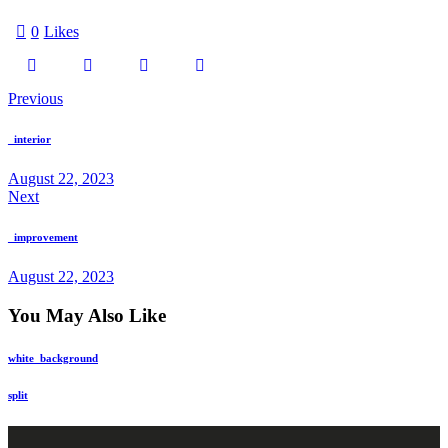
0
Likes
Previous
_interior
August 22, 2023
Next
_improvement
August 22, 2023
You May Also Like
white_background
split