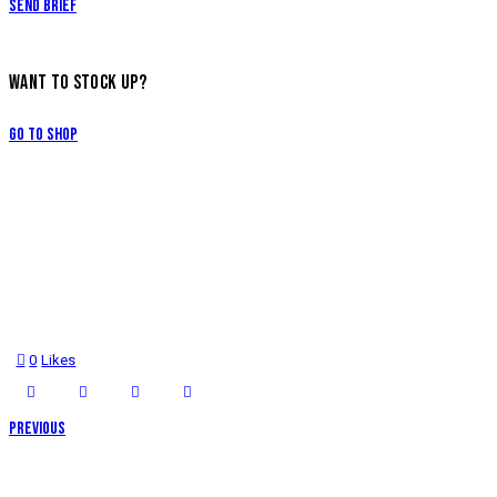
Send Brief
WANT TO STOCK UP?
Go to Shop
0
Likes
Previous