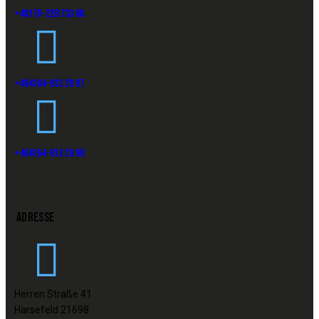
+49176-228 733 86
+494164-813 29 97
+494164-813 29 98
ADRESSE
Herren Straße 41
Harsefeld 21698