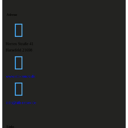
Adresse
Herren Straße 41
Harsefeld 21698
www.stb-renov.de
info@stb-renov.de
Links