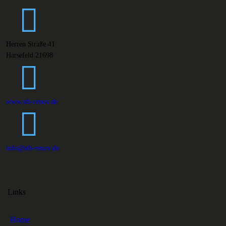
Herren Straße 41
Harsefeld 21698
www.stb-renov.de
info@stb-renov.de
Links
Home