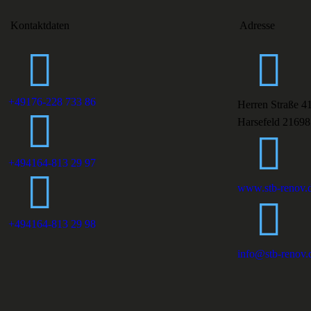
Kontaktdaten
Adresse
+49176-228 733 86
Herren Straße 4
Harsefeld 21698
+494164-813 29 97
www.stb-renov.
+494164-813 29 98
info@stb-renov.