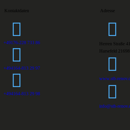
Kontaktdaten
Adresse
+49176-228 733 86
Herren Straße 4
Harsefeld 21698
+494164-813 29 97
www.stb-renov.
+494164-813 29 98
info@stb-renov.