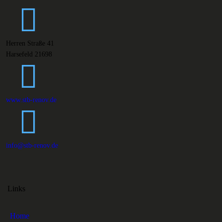
Herren Straße 41
Harsefeld 21698
www.stb-renov.de
info@stb-renov.de
Links
Home