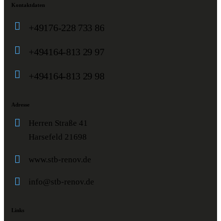
Kontaktdaten
+49176-228 733 86
+494164-813 29 97
+494164-813 29 98
Adresse
Herren Straße 41
Harsefeld 21698
www.stb-renov.de
info@stb-renov.de
Links