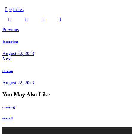
0
Likes
Previous
decorating
August 22, 2023
Next
closeup
August 22, 2023
You May Also Like
covering
overall