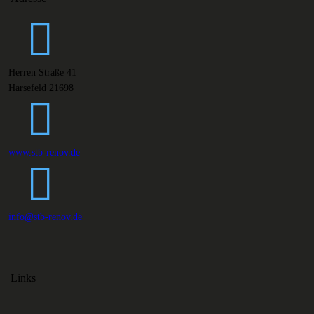
Herren Straße 41
Harsefeld 21698
www.stb-renov.de
info@stb-renov.de
Links