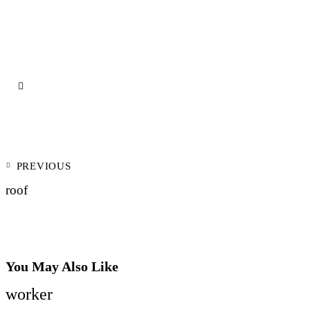
PREVIOUS
roof
You May Also Like
worker