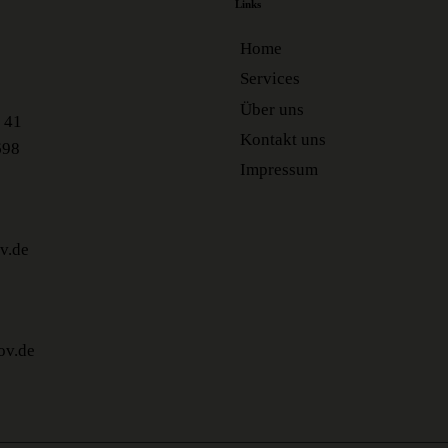
Links
Home
Services
Über uns
 41
Kontakt uns
698
Impressum
v.de
ov.de