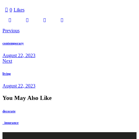
0
Likes
Previous
contemporary
August 22, 2023
Next
living
August 22, 2023
You May Also Like
decorate
_insurance