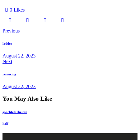
0
Likes
Previous
ladder
August 22, 2023
Next
renewing
August 22, 2023
You May Also Like
spachtelarbeiten
half