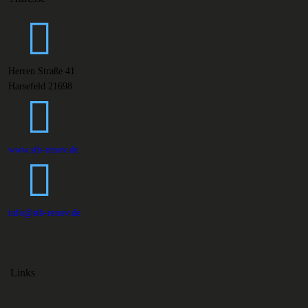
Herren Straße 41
Harsefeld 21698
www.stb-renov.de
info@stb-renov.de
Links