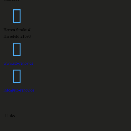
Herren Straße 41
Harsefeld 21698
www.stb-renov.de
info@stb-renov.de
Links