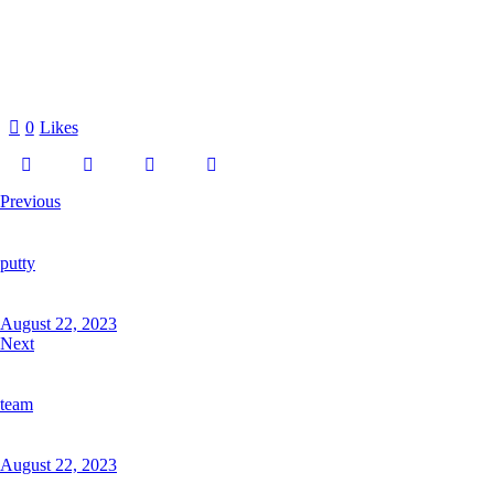
0
Likes
Previous
putty
August 22, 2023
Next
team
August 22, 2023