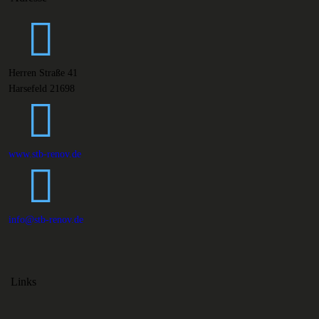
Herren Straße 41
Harsefeld 21698
www.stb-renov.de
info@stb-renov.de
Links