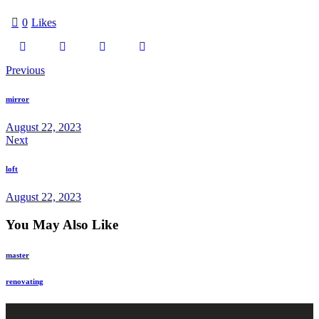
0
Likes
Previous
mirror
August 22, 2023
Next
loft
August 22, 2023
You May Also Like
master
renovating