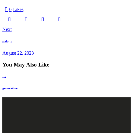
0
Likes
Next
palette
August 22, 2023
You May Also Like
set
generative