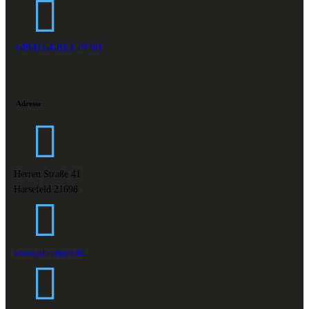
+494164-813 29 98
Adresse
Herren Straße 41
Harsefeld 21698
www.stb-renov.de