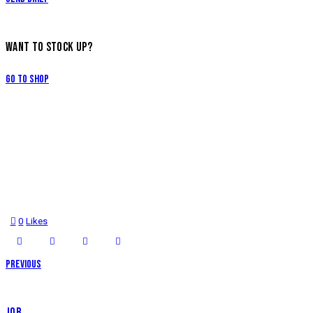
WANT TO STOCK UP?
Go to Shop
0
Likes
Previous
JOB