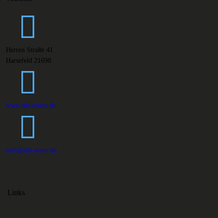
Herren Straße 41
Harsefeld 21698
www.stb-renov.de
info@stb-renov.de
Links