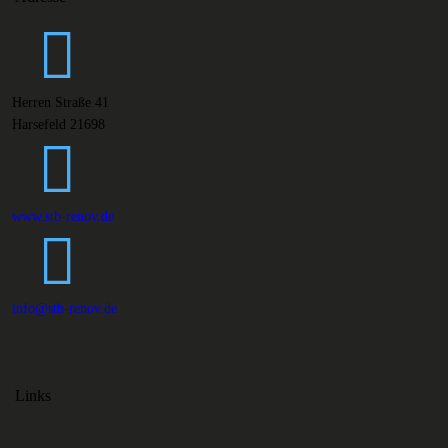
Herren Straße 41
Harsefeld 21698
www.stb-renov.de
info@stb-renov.de
Links