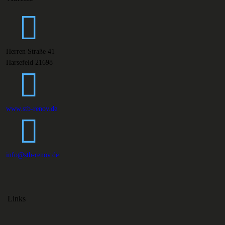
Herren Straße 41
Harsefeld 21698
www.stb-renov.de
info@stb-renov.de
Links