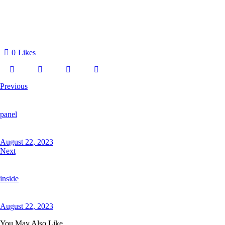
0
Likes
Previous
panel
August 22, 2023
Next
inside
August 22, 2023
You May Also Like