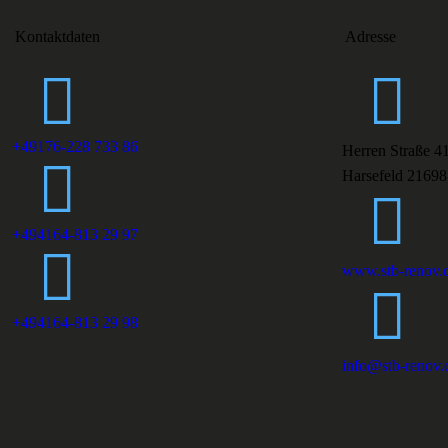
Kontaktdaten
Adresse
+49176-228 733 86
Herren Straße 4
Harsefeld 21698
+494164-813 29 97
www.stb-renov.
+494164-813 29 98
info@stb-renov.