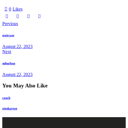
0
Likes
Previous
staircase
August 22, 2023
Next
suburban
August 22, 2023
You May Also Like
couch
gipskarton