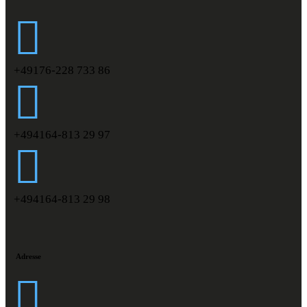
+49176-228 733 86
+494164-813 29 97
+494164-813 29 98
Adresse