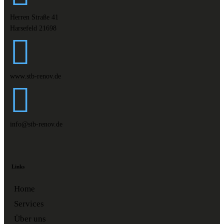
Herren Straße 41
Harsefeld 21698
www.stb-renov.de
info@stb-renov.de
Links
Home
Services
Über uns