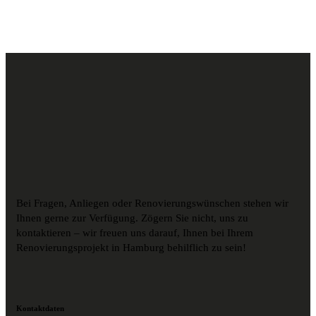
Bei Fragen, Anliegen oder Renovierungswünschen stehen wir
Ihnen gerne zur Verfügung. Zögern Sie nicht, uns zu
kontaktieren – wir freuen uns darauf, Ihnen bei Ihrem
Renovierungsprojekt in Hamburg behilflich zu sein!
Kontaktdaten