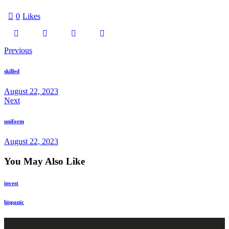
0
Likes
Previous
skilled
August 22, 2023
Next
uniform
August 22, 2023
You May Also Like
invest
hispanic