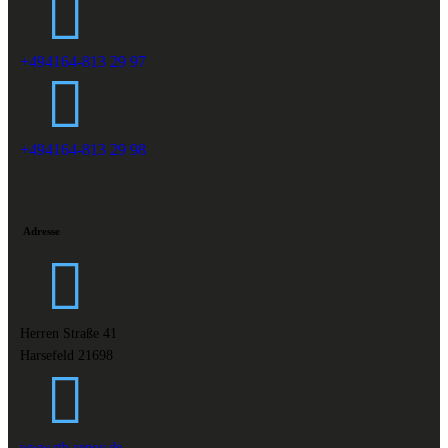
+494164-813 29 97
+494164-813 29 98
Adresse
Herren Straße 41
Harsefeld 21698
www.stb-renov.de