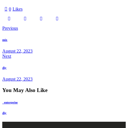
0
Likes
Previous
mix
August 22, 2023
Next
diy
August 22, 2023
You May Also Like
_enterprise
diy