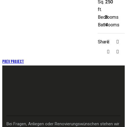
Sq.
250
ft.
Bedrooms
3
Bathrooms
4
Share
Prev Project
Bei Fragen, Anliegen oder Renovierungswünschen stehen wir