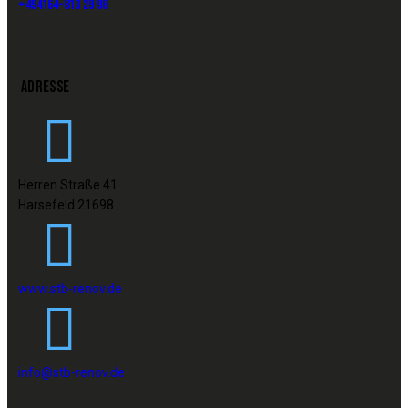
+494164-813 29 98
ADRESSE
Herren Straße 41
Harsefeld 21698
www.stb-renov.de
info@stb-renov.de