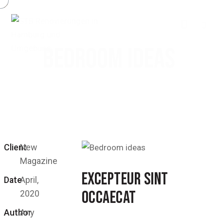
BEDROOM IDEAS
Client
New
Magazine
EXCEPTEUR SINT
Date
April,
OCCAECAT
2020
Author
Any