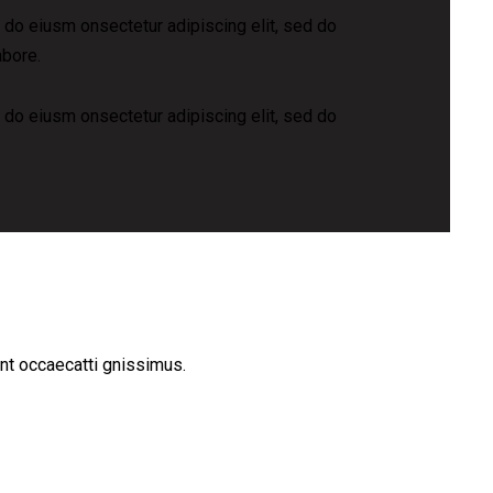
d do eiusm onsectetur adipiscing elit, sed do
abore.
d do eiusm onsectetur adipiscing elit, sed do
nt occaecatti gnissimus.