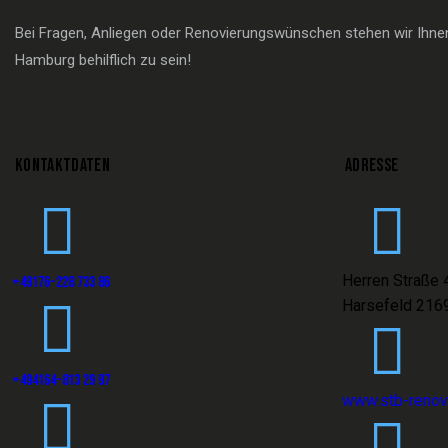
Bei Fragen, Anliegen oder Renovierungswünschen stehen wir Ihnen 
Hamburg behilflich zu sein!
KONTAKTDATEN
ADRESSE
Herren Straße 
+49176-228 733 86
Harsefeld 216
+494164-813 29 97
www.stb-renov