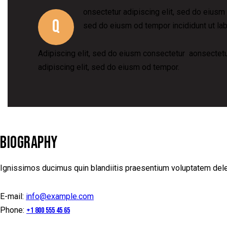
onsectetur adipiscing elit, sed do eiusm 
Q
sed do eiusm od tempor incididunt ut lab
Adipiscing elit, sed do eiusm consectetur aonsecte
adipiscing elit, sed do eiusm od tempor.
BIOGRAPHY
Ignissimos ducimus quin blandiitis praesentium voluptatem delen
E-mail:
info@example.com
Phone:
+1 800 555 45 65