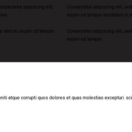
onsectetur adipiscing elit,
Consectetur adipiscing elit, se
ore.
eiusm od tempor incididunt ut l
tur sed do eiusm od tempor
Consectetur adipiscing elit, se
eiusm od tempor.
iti atque corrupti quos dolores et quas molestias excepturi. sci