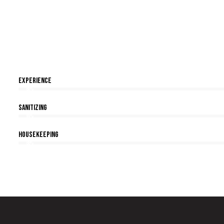
Experience
80%
Sanitizing
90%
Housekeeping
88%