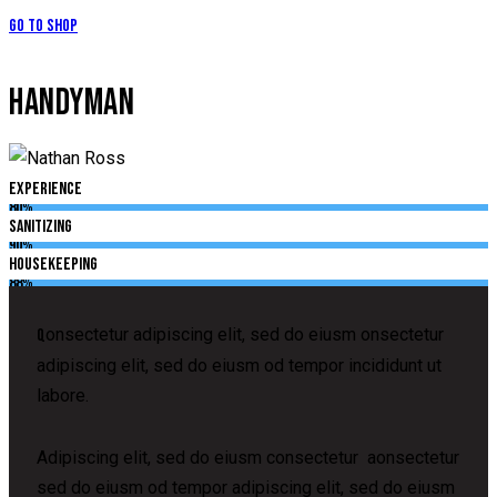
Go to Shop
HANDYMAN
Experience
80%
Sanitizing
90%
Housekeeping
88%
onsectetur adipiscing elit, sed do eiusm onsectetur
Q
adipiscing elit, sed do eiusm od tempor incididunt ut
labore.
Adipiscing elit, sed do eiusm consectetur aonsectetur
sed do eiusm od tempor adipiscing elit, sed do eiusm