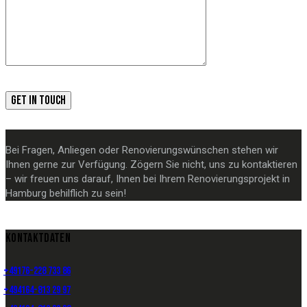
Bei Fragen, Anliegen oder Renovierungswünschen stehen wir
Ihnen gerne zur Verfügung. Zögern Sie nicht, uns zu kontaktieren
– wir freuen uns darauf, Ihnen bei Ihrem Renovierungsprojekt in
Hamburg behilflich zu sein!
KONTAKTDATEN
+49176-228 733 86
+494164-813 29 97