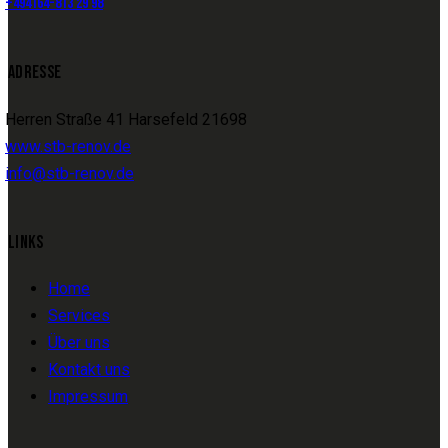
+494164-813 29 98
ADRESSE
Herren Straße 41
Harsefeld 21698
www.stb-renov.de
info@stb-renov.de
LINKS
Home
Services
Über uns
Kontakt uns
Impressum