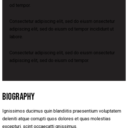
od tempor.
Consectetur adipiscing elit, sed do eiusm onsectetur
adipiscing elit, sed do eiusm od tempor incididunt ut
labore.
Consectetur adipiscing elit, sed do eiusm onsectetur
adipiscing elit, sed do eiusm od tempor.
BIOGRAPHY
Ignissimos ducimus quin blandiitis praesentium voluptatem
deleniti atque corrupti quos dolores et quas molestias
excepturi. scint occaecatti gnissimus.