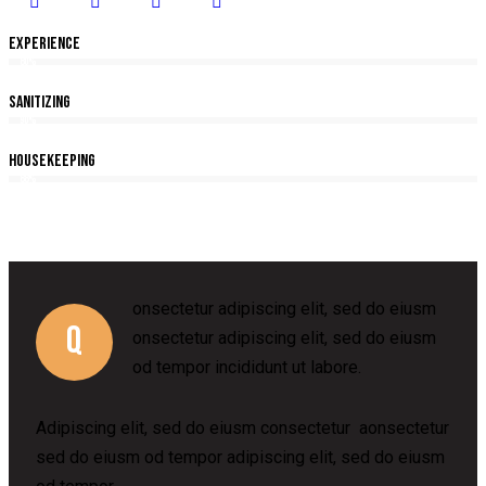
Experience
80%
Sanitizing
90%
Housekeeping
88%
onsectetur adipiscing elit, sed do eiusm
Q
onsectetur adipiscing elit, sed do eiusm
od tempor incididunt ut labore.
Adipiscing elit, sed do eiusm consectetur aonsectetur
sed do eiusm od tempor adipiscing elit, sed do eiusm