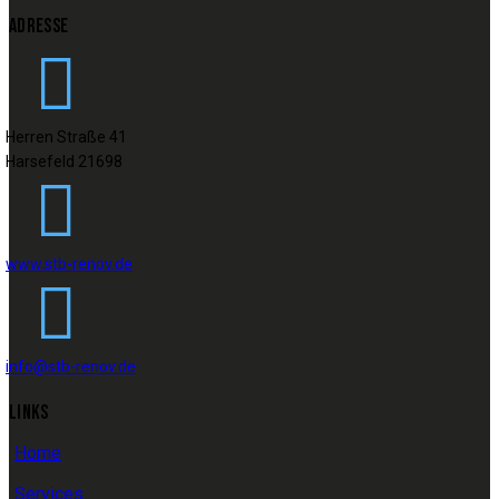
ADRESSE
Herren Straße 41
Harsefeld 21698
www.stb-renov.de
info@stb-renov.de
LINKS
Home
Services