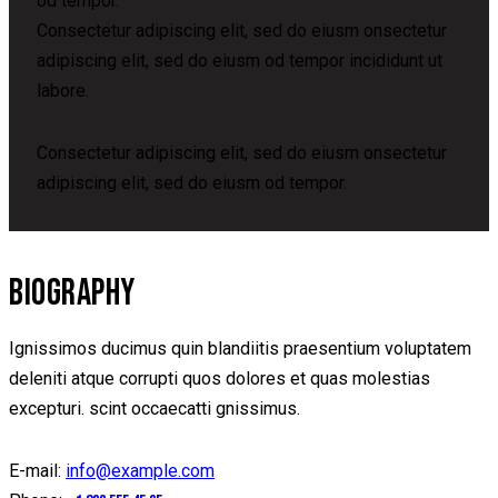
od tempor.
Consectetur adipiscing elit, sed do eiusm onsectetur
adipiscing elit, sed do eiusm od tempor incididunt ut
labore.
Consectetur adipiscing elit, sed do eiusm onsectetur
adipiscing elit, sed do eiusm od tempor.
BIOGRAPHY
Ignissimos ducimus quin blandiitis praesentium voluptatem
deleniti atque corrupti quos dolores et quas molestias
excepturi. scint occaecatti gnissimus.
E-mail:
info@example.com