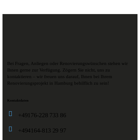
Bei Fragen, Anliegen oder Renovierungswünschen stehen wir
Ihnen gerne zur Verfügung. Zögern Sie nicht, uns zu
kontaktieren – wir freuen uns darauf, Ihnen bei Ihrem
Renovierungsprojekt in Hamburg behilflich zu sein!
Kontaktdaten
+49176-228 733 86
+494164-813 29 97