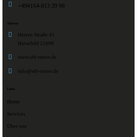
+494164-813 29 98
Adresse
Herren Straße 41
Harsefeld 21698
www.stb-renov.de
info@stb-renov.de
Links
Home
Services
Über uns