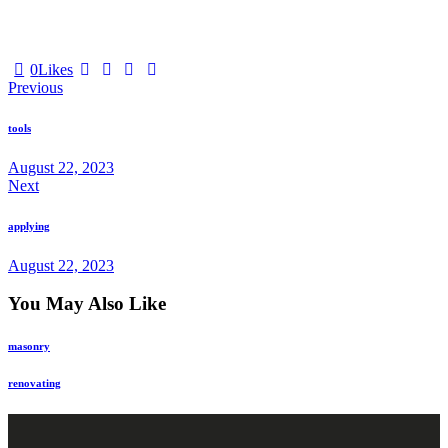
0
Likes
Beitragsnavigation
Previous
tools
August 22, 2023
Next
applying
August 22, 2023
You May Also Like
masonry
renovating