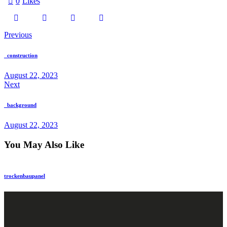
0
Likes
Previous
_construction
August 22, 2023
Next
_background
August 22, 2023
You May Also Like
trockenbau
panel