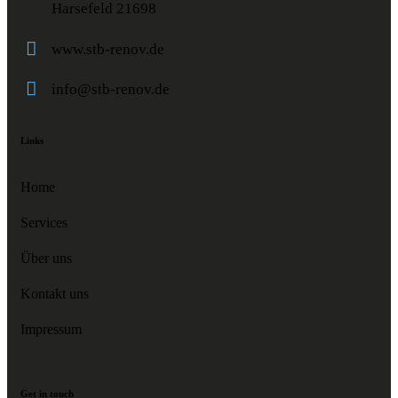
Harsefeld 21698
www.stb-renov.de
info@stb-renov.de
Links
Home
Services
Über uns
Kontakt uns
Impressum
Get in touch