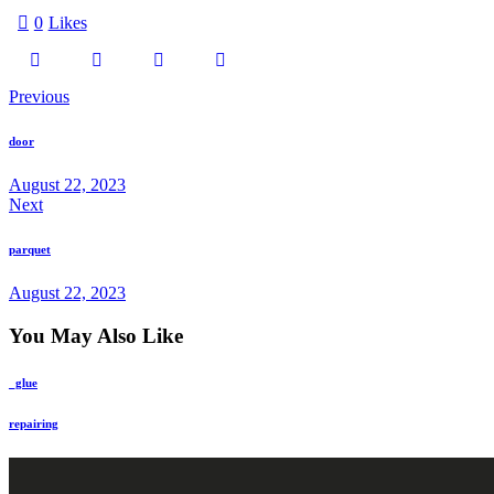
0
Likes
Previous
door
August 22, 2023
Next
parquet
August 22, 2023
You May Also Like
_glue
repairing