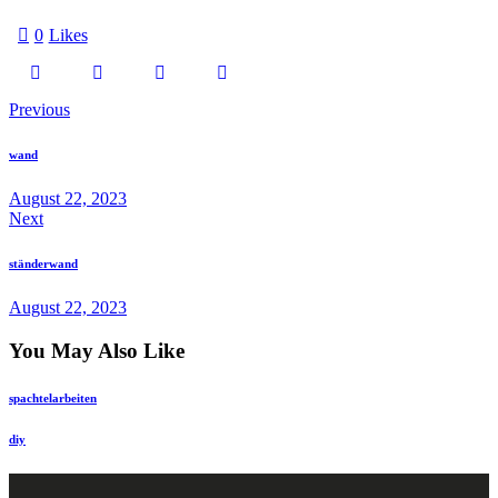
0
Likes
Previous
wand
August 22, 2023
Next
ständerwand
August 22, 2023
You May Also Like
spachtelarbeiten
diy