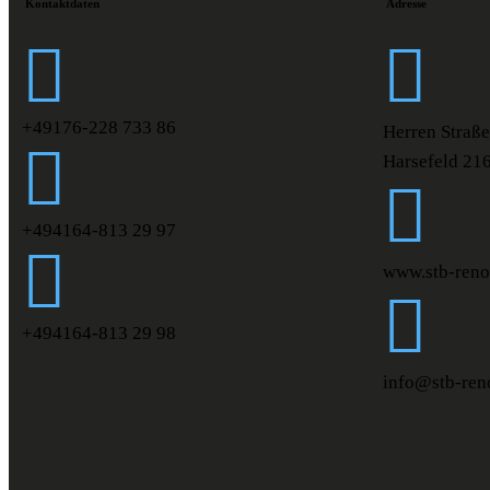
Kontaktdaten
Adresse
+49176-228 733 86
Herren Straße
Harsefeld 21
+494164-813 29 97
www.stb-reno
+494164-813 29 98
info@stb-ren