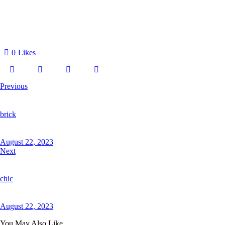
0
Likes
Previous
brick
August 22, 2023
Next
chic
August 22, 2023
You May Also Like