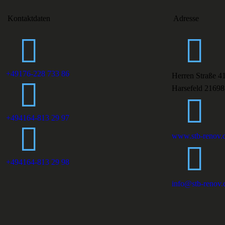
Kontaktdaten
Adresse
+49176-228 733 86
Herren Straße 4
Harsefeld 21698
+494164-813 29 97
www.stb-renov.
+494164-813 29 98
info@stb-renov.