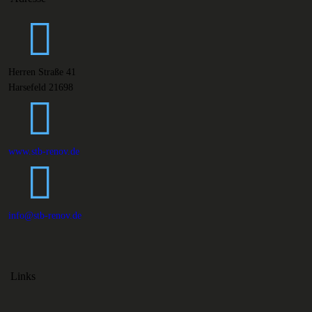
Herren Straße 41
Harsefeld 21698
www.stb-renov.de
info@stb-renov.de
Links