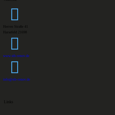
Herren Straße 41
Harsefeld 21698
www.stb-renov.de
info@stb-renov.de
Links