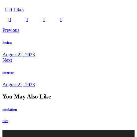
0
Likes
Previous
design
August 22, 2023
Next
interior
August 22, 2023
You May Also Like
insulation
tiles