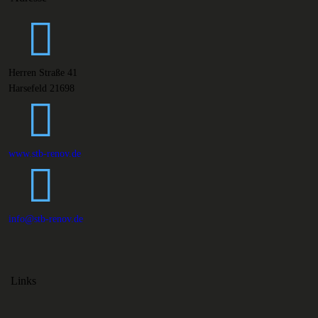
Herren Straße 41
Harsefeld 21698
www.stb-renov.de
info@stb-renov.de
Links