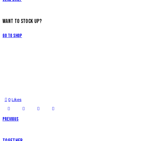
WANT TO STOCK UP?
Go to Shop
0
Likes
Previous
TOGETHER