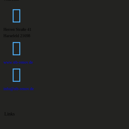
Herren Straße 41
Harsefeld 21698
www.stb-renov.de
info@stb-renov.de
Links