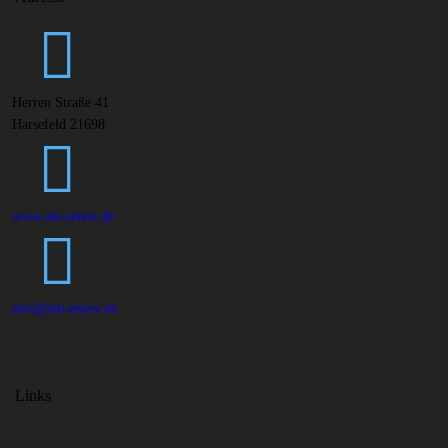
Herren Straße 41
Harsefeld 21698
www.stb-renov.de
info@stb-renov.de
Links